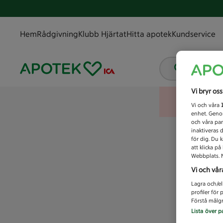
Hem
Rådgivning
Klubb Hjärtat
Hitta apotek
Kundservice
Vad letar
Vi bryr os
Vi och våra
enhet. Genom
och våra par
inaktiveras 
för dig. Du 
att klicka p
Webbplats. M
Vi och vår
Lagra och/el
profiler för
Förstå målgr
Lista över p