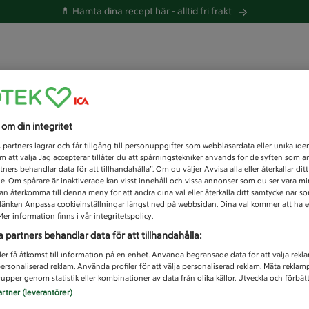
💊 Hämta dina recept här -
alltid fri frakt
 du efter idag?
s om din integritet
Unknown error
1
partners lagrar och får tillgång till personuppgifter som webbläsardata eller unika iden
 att välja Jag accepterar tillåter du att spårningstekniker används för de syften som 
tners behandlar data för att tillhandahålla”. Om du väljer Avvisa alla eller återkallar dit
de. Om spårare är inaktiverade kan visst innehåll och vissa annonser som du ser vara m
kan återkomma till denna meny för att ändra dina val eller återkalla ditt samtycke när 
å länken Anpassa cookieinställningar längst ned på webbsidan. Dina val kommer att ha e
er information finns i vår integritetspolicy.
a partners behandlar data för att tillhandahålla:
ler få åtkomst till information på en enhet. Använda begränsade data för att välja rekl
 personaliserad reklam. Använda profiler för att välja personaliserad reklam. Mäta reklam
upper genom statistik eller kombinationer av data från olika källor. Utveckla och förbättr
artner (leverantörer)