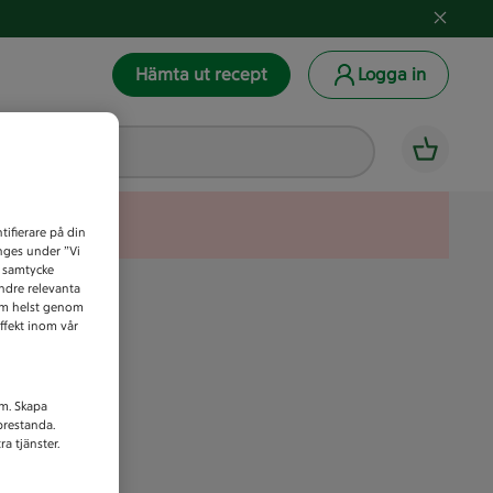
Hämta ut recept
Logga in
tifierare på din
anges under ”Vi
t samtycke
indre relevanta
som helst genom
ffekt inom vår
am. Skapa
prestanda.
a tjänster.