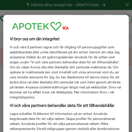
💊 Hämta dina recept här -
alltid fri frakt
Hämta ut recept
Logga in
Vad letar du efter idag?
Vi bryr oss om din integritet
Vi och våra
1
partners lagrar och får tillgång till personuppgifter som
webbläsardata eller unika identifierare på din enhet. Genom att välja Jag
Unknown error
accepterar tillåter du att spårningstekniker används för de syften som
anges under ”Vi och våra partners behandlar data för att tillhandahålla”.
Om du väljer Avvisa alla eller återkallar ditt samtycke inaktiveras de. Om
spårare är inaktiverade kan visst innehåll och vissa annonser som du ser
vara mindre relevanta för dig. Du kan återkomma till denna meny för att
ändra dina val eller återkalla ditt samtycke när som helst genom att klicka
på länken Anpassa cookieinställningar längst ned på webbsidan. Dina val
kommer att ha effekt inom vår Webbplats. Mer information finns i vår
integritetspolicy.
Vi och våra partners behandlar data för att tillhandahålla:
Lagra och/eller få åtkomst till information på en enhet. Använda
begränsade data för att välja reklam. Skapa profiler för personaliserad
reklam. Använda profiler för att välja personaliserad reklam. Mäta
reklamprestanda. Förstå målgrupper genom statistik eller kombinationer