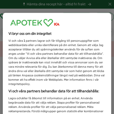
💊 Hämta dina recept här -
alltid fri frakt
Hämta ut recept
Logga in
Vad letar du efter idag?
Vi bryr oss om din integritet
Vi och våra
1
partners lagrar och får tillgång till personuppgifter som
webbläsardata eller unika identifierare på din enhet. Genom att välja Jag
Unknown error
accepterar tillåter du att spårningstekniker används för de syften som
anges under ”Vi och våra partners behandlar data för att tillhandahålla”.
Om du väljer Avvisa alla eller återkallar ditt samtycke inaktiveras de. Om
spårare är inaktiverade kan visst innehåll och vissa annonser som du ser
vara mindre relevanta för dig. Du kan återkomma till denna meny för att
ändra dina val eller återkalla ditt samtycke när som helst genom att klicka
på länken Anpassa cookieinställningar längst ned på webbsidan. Dina val
kommer att ha effekt inom vår Webbplats. Mer information finns i vår
integritetspolicy.
Vi och våra partners behandlar data för att tillhandahålla:
Lagra och/eller få åtkomst till information på en enhet. Använda
begränsade data för att välja reklam. Skapa profiler för personaliserad
reklam. Använda profiler för att välja personaliserad reklam. Mäta
reklamprestanda. Förstå målgrupper genom statistik eller kombinationer