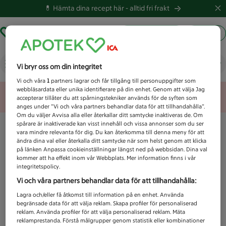
💊 Hämta dina recept här -
alltid fri frakt
Hämta ut recept
Logga in
Vad letar du efter idag?
Vi bryr oss om din integritet
Vi och våra
1
partners lagrar och får tillgång till personuppgifter som
webbläsardata eller unika identifierare på din enhet. Genom att välja Jag
Unknown error
accepterar tillåter du att spårningstekniker används för de syften som
anges under ”Vi och våra partners behandlar data för att tillhandahålla”.
Om du väljer Avvisa alla eller återkallar ditt samtycke inaktiveras de. Om
spårare är inaktiverade kan visst innehåll och vissa annonser som du ser
vara mindre relevanta för dig. Du kan återkomma till denna meny för att
ändra dina val eller återkalla ditt samtycke när som helst genom att klicka
på länken Anpassa cookieinställningar längst ned på webbsidan. Dina val
kommer att ha effekt inom vår Webbplats. Mer information finns i vår
integritetspolicy.
Vi och våra partners behandlar data för att tillhandahålla:
Lagra och/eller få åtkomst till information på en enhet. Använda
begränsade data för att välja reklam. Skapa profiler för personaliserad
reklam. Använda profiler för att välja personaliserad reklam. Mäta
reklamprestanda. Förstå målgrupper genom statistik eller kombinationer