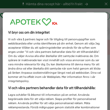
💊 Hämta dina recept här -
alltid fri frakt
Hämta ut recept
Logga in
Vad letar du efter idag?
Vi bryr oss om din integritet
Vi och våra
1
partners lagrar och får tillgång till personuppgifter som
webbläsardata eller unika identifierare på din enhet. Genom att välja Jag
Unknown error
accepterar tillåter du att spårningstekniker används för de syften som
anges under ”Vi och våra partners behandlar data för att tillhandahålla”.
Om du väljer Avvisa alla eller återkallar ditt samtycke inaktiveras de. Om
spårare är inaktiverade kan visst innehåll och vissa annonser som du ser
vara mindre relevanta för dig. Du kan återkomma till denna meny för att
ändra dina val eller återkalla ditt samtycke när som helst genom att klicka
på länken Anpassa cookieinställningar längst ned på webbsidan. Dina val
kommer att ha effekt inom vår Webbplats. Mer information finns i vår
integritetspolicy.
Vi och våra partners behandlar data för att tillhandahålla:
Lagra och/eller få åtkomst till information på en enhet. Använda
begränsade data för att välja reklam. Skapa profiler för personaliserad
reklam. Använda profiler för att välja personaliserad reklam. Mäta
reklamprestanda. Förstå målgrupper genom statistik eller kombinationer