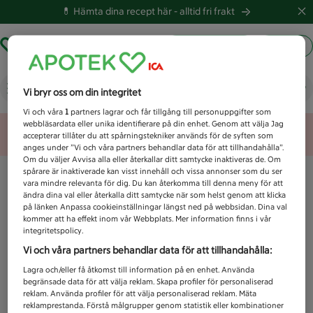
💊 Hämta dina recept här -
alltid fri frakt
Hämta ut recept
Logga in
Vad letar du efter idag?
Vi bryr oss om din integritet
Vi och våra
1
partners lagrar och får tillgång till personuppgifter som
webbläsardata eller unika identifierare på din enhet. Genom att välja Jag
Unknown error
accepterar tillåter du att spårningstekniker används för de syften som
anges under ”Vi och våra partners behandlar data för att tillhandahålla”.
Om du väljer Avvisa alla eller återkallar ditt samtycke inaktiveras de. Om
spårare är inaktiverade kan visst innehåll och vissa annonser som du ser
vara mindre relevanta för dig. Du kan återkomma till denna meny för att
ändra dina val eller återkalla ditt samtycke när som helst genom att klicka
på länken Anpassa cookieinställningar längst ned på webbsidan. Dina val
kommer att ha effekt inom vår Webbplats. Mer information finns i vår
integritetspolicy.
Vi och våra partners behandlar data för att tillhandahålla:
Lagra och/eller få åtkomst till information på en enhet. Använda
begränsade data för att välja reklam. Skapa profiler för personaliserad
reklam. Använda profiler för att välja personaliserad reklam. Mäta
reklamprestanda. Förstå målgrupper genom statistik eller kombinationer