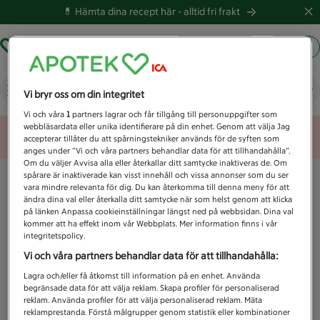
💊 Hämta dina recept här -
alltid fri frakt
Hämta ut recept
Logga in
Vad letar du efter idag?
Vi bryr oss om din integritet
Vi och våra
1
partners lagrar och får tillgång till personuppgifter som
webbläsardata eller unika identifierare på din enhet. Genom att välja Jag
Unknown error
accepterar tillåter du att spårningstekniker används för de syften som
anges under ”Vi och våra partners behandlar data för att tillhandahålla”.
Om du väljer Avvisa alla eller återkallar ditt samtycke inaktiveras de. Om
spårare är inaktiverade kan visst innehåll och vissa annonser som du ser
vara mindre relevanta för dig. Du kan återkomma till denna meny för att
ändra dina val eller återkalla ditt samtycke när som helst genom att klicka
på länken Anpassa cookieinställningar längst ned på webbsidan. Dina val
kommer att ha effekt inom vår Webbplats. Mer information finns i vår
integritetspolicy.
Vi och våra partners behandlar data för att tillhandahålla:
Lagra och/eller få åtkomst till information på en enhet. Använda
begränsade data för att välja reklam. Skapa profiler för personaliserad
reklam. Använda profiler för att välja personaliserad reklam. Mäta
reklamprestanda. Förstå målgrupper genom statistik eller kombinationer