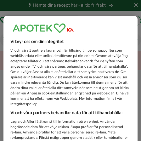
💊 Hämta dina recept här -
alltid fri frakt
Hämta ut recept
Logga in
Vad letar du efter idag?
Vi bryr oss om din integritet
Vi och våra
1
partners lagrar och får tillgång till personuppgifter som
webbläsardata eller unika identifierare på din enhet. Genom att välja Jag
Unknown error
accepterar tillåter du att spårningstekniker används för de syften som
anges under ”Vi och våra partners behandlar data för att tillhandahålla”.
Om du väljer Avvisa alla eller återkallar ditt samtycke inaktiveras de. Om
spårare är inaktiverade kan visst innehåll och vissa annonser som du ser
vara mindre relevanta för dig. Du kan återkomma till denna meny för att
ändra dina val eller återkalla ditt samtycke när som helst genom att klicka
på länken Anpassa cookieinställningar längst ned på webbsidan. Dina val
kommer att ha effekt inom vår Webbplats. Mer information finns i vår
integritetspolicy.
Vi och våra partners behandlar data för att tillhandahålla:
Lagra och/eller få åtkomst till information på en enhet. Använda
begränsade data för att välja reklam. Skapa profiler för personaliserad
reklam. Använda profiler för att välja personaliserad reklam. Mäta
reklamprestanda. Förstå målgrupper genom statistik eller kombinationer