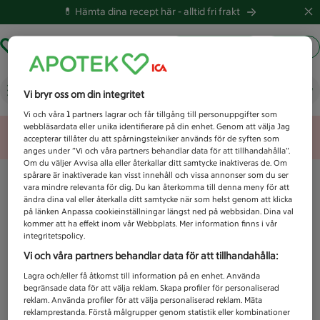
💊 Hämta dina recept här -
alltid fri frakt
Hämta ut recept
Logga in
Vad letar du efter idag?
Vi bryr oss om din integritet
Vi och våra
1
partners lagrar och får tillgång till personuppgifter som
webbläsardata eller unika identifierare på din enhet. Genom att välja Jag
Unknown error
accepterar tillåter du att spårningstekniker används för de syften som
anges under ”Vi och våra partners behandlar data för att tillhandahålla”.
Om du väljer Avvisa alla eller återkallar ditt samtycke inaktiveras de. Om
spårare är inaktiverade kan visst innehåll och vissa annonser som du ser
vara mindre relevanta för dig. Du kan återkomma till denna meny för att
ändra dina val eller återkalla ditt samtycke när som helst genom att klicka
på länken Anpassa cookieinställningar längst ned på webbsidan. Dina val
kommer att ha effekt inom vår Webbplats. Mer information finns i vår
integritetspolicy.
Vi och våra partners behandlar data för att tillhandahålla:
Lagra och/eller få åtkomst till information på en enhet. Använda
begränsade data för att välja reklam. Skapa profiler för personaliserad
reklam. Använda profiler för att välja personaliserad reklam. Mäta
reklamprestanda. Förstå målgrupper genom statistik eller kombinationer