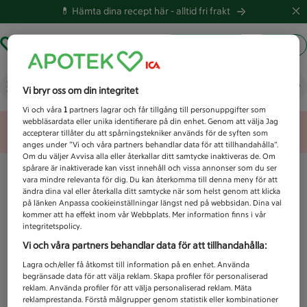
💊 Hämta dina recept här -
alltid fri frakt
Hämta ut recept
Logga in
Vad letar du efter idag?
Vi bryr oss om din integritet
Vi och våra
1
partners lagrar och får tillgång till personuppgifter som
webbläsardata eller unika identifierare på din enhet. Genom att välja Jag
Unknown error
accepterar tillåter du att spårningstekniker används för de syften som
anges under ”Vi och våra partners behandlar data för att tillhandahålla”.
Om du väljer Avvisa alla eller återkallar ditt samtycke inaktiveras de. Om
spårare är inaktiverade kan visst innehåll och vissa annonser som du ser
vara mindre relevanta för dig. Du kan återkomma till denna meny för att
ändra dina val eller återkalla ditt samtycke när som helst genom att klicka
på länken Anpassa cookieinställningar längst ned på webbsidan. Dina val
kommer att ha effekt inom vår Webbplats. Mer information finns i vår
integritetspolicy.
Vi och våra partners behandlar data för att tillhandahålla:
Lagra och/eller få åtkomst till information på en enhet. Använda
begränsade data för att välja reklam. Skapa profiler för personaliserad
reklam. Använda profiler för att välja personaliserad reklam. Mäta
reklamprestanda. Förstå målgrupper genom statistik eller kombinationer