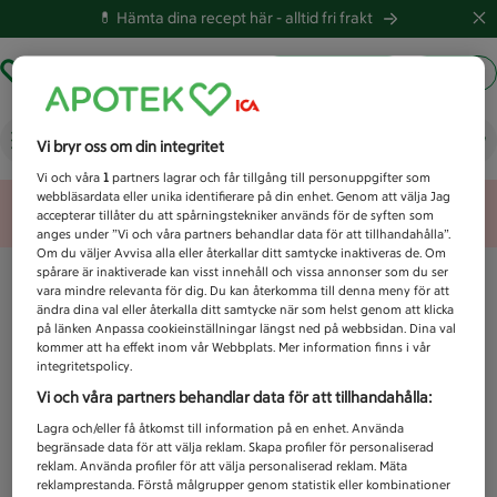
💊 Hämta dina recept här -
alltid fri frakt
Hämta ut recept
Logga in
Vad letar du efter idag?
Vi bryr oss om din integritet
Vi och våra
1
partners lagrar och får tillgång till personuppgifter som
webbläsardata eller unika identifierare på din enhet. Genom att välja Jag
Unknown error
accepterar tillåter du att spårningstekniker används för de syften som
anges under ”Vi och våra partners behandlar data för att tillhandahålla”.
Om du väljer Avvisa alla eller återkallar ditt samtycke inaktiveras de. Om
spårare är inaktiverade kan visst innehåll och vissa annonser som du ser
vara mindre relevanta för dig. Du kan återkomma till denna meny för att
ändra dina val eller återkalla ditt samtycke när som helst genom att klicka
på länken Anpassa cookieinställningar längst ned på webbsidan. Dina val
kommer att ha effekt inom vår Webbplats. Mer information finns i vår
integritetspolicy.
Vi och våra partners behandlar data för att tillhandahålla:
Lagra och/eller få åtkomst till information på en enhet. Använda
begränsade data för att välja reklam. Skapa profiler för personaliserad
reklam. Använda profiler för att välja personaliserad reklam. Mäta
reklamprestanda. Förstå målgrupper genom statistik eller kombinationer