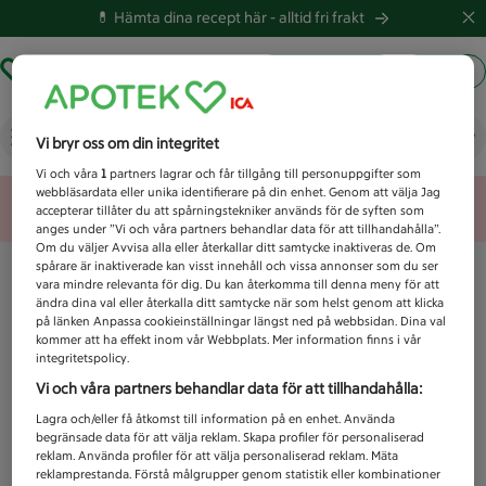
💊 Hämta dina recept här -
alltid fri frakt
Hämta ut recept
Logga in
Vad letar du efter idag?
Vi bryr oss om din integritet
Vi och våra
1
partners lagrar och får tillgång till personuppgifter som
webbläsardata eller unika identifierare på din enhet. Genom att välja Jag
Unknown error
accepterar tillåter du att spårningstekniker används för de syften som
anges under ”Vi och våra partners behandlar data för att tillhandahålla”.
Om du väljer Avvisa alla eller återkallar ditt samtycke inaktiveras de. Om
spårare är inaktiverade kan visst innehåll och vissa annonser som du ser
vara mindre relevanta för dig. Du kan återkomma till denna meny för att
ändra dina val eller återkalla ditt samtycke när som helst genom att klicka
på länken Anpassa cookieinställningar längst ned på webbsidan. Dina val
kommer att ha effekt inom vår Webbplats. Mer information finns i vår
integritetspolicy.
Vi och våra partners behandlar data för att tillhandahålla:
Lagra och/eller få åtkomst till information på en enhet. Använda
begränsade data för att välja reklam. Skapa profiler för personaliserad
reklam. Använda profiler för att välja personaliserad reklam. Mäta
reklamprestanda. Förstå målgrupper genom statistik eller kombinationer