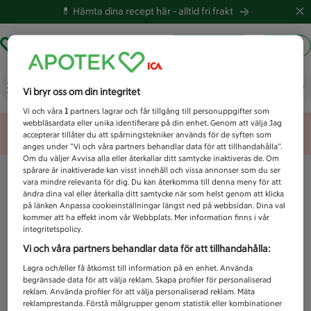
💊 Hämta dina recept här -
alltid fri frakt
Hämta ut recept
Logga in
Vad letar du efter idag?
Vi bryr oss om din integritet
Vi och våra
1
partners lagrar och får tillgång till personuppgifter som
webbläsardata eller unika identifierare på din enhet. Genom att välja Jag
Unknown error
accepterar tillåter du att spårningstekniker används för de syften som
anges under ”Vi och våra partners behandlar data för att tillhandahålla”.
Om du väljer Avvisa alla eller återkallar ditt samtycke inaktiveras de. Om
spårare är inaktiverade kan visst innehåll och vissa annonser som du ser
vara mindre relevanta för dig. Du kan återkomma till denna meny för att
ändra dina val eller återkalla ditt samtycke när som helst genom att klicka
på länken Anpassa cookieinställningar längst ned på webbsidan. Dina val
kommer att ha effekt inom vår Webbplats. Mer information finns i vår
integritetspolicy.
Vi och våra partners behandlar data för att tillhandahålla:
Lagra och/eller få åtkomst till information på en enhet. Använda
begränsade data för att välja reklam. Skapa profiler för personaliserad
reklam. Använda profiler för att välja personaliserad reklam. Mäta
reklamprestanda. Förstå målgrupper genom statistik eller kombinationer