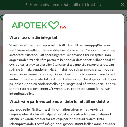
💊 Hämta dina recept här -
alltid fri frakt
Hämta ut recept
Logga in
Vad letar du efter idag?
Vi bryr oss om din integritet
Vi och våra
1
partners lagrar och får tillgång till personuppgifter som
webbläsardata eller unika identifierare på din enhet. Genom att välja Jag
Unknown error
accepterar tillåter du att spårningstekniker används för de syften som
anges under ”Vi och våra partners behandlar data för att tillhandahålla”.
Om du väljer Avvisa alla eller återkallar ditt samtycke inaktiveras de. Om
spårare är inaktiverade kan visst innehåll och vissa annonser som du ser
vara mindre relevanta för dig. Du kan återkomma till denna meny för att
ändra dina val eller återkalla ditt samtycke när som helst genom att klicka
på länken Anpassa cookieinställningar längst ned på webbsidan. Dina val
kommer att ha effekt inom vår Webbplats. Mer information finns i vår
integritetspolicy.
Vi och våra partners behandlar data för att tillhandahålla:
Lagra och/eller få åtkomst till information på en enhet. Använda
begränsade data för att välja reklam. Skapa profiler för personaliserad
reklam. Använda profiler för att välja personaliserad reklam. Mäta
reklamprestanda. Förstå målgrupper genom statistik eller kombinationer