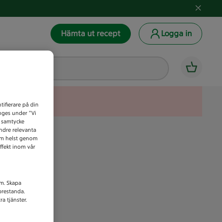
Hämta ut recept
Logga in
tifierare på din
anges under ”Vi
t samtycke
indre relevanta
som helst genom
ffekt inom vår
am. Skapa
prestanda.
a tjänster.