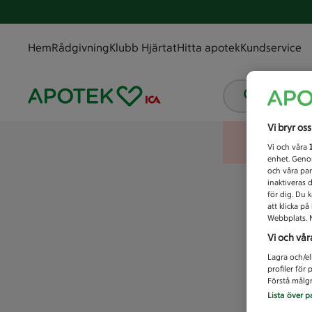
Hem
Rådgivning
Klubb Hjärtat
Hitta apotek
Kundservice
Vad letar
Vi bryr os
Vi och våra
enhet. Genom
och våra par
inaktiveras 
för dig. Du 
att klicka p
Webbplats. M
Vi och vår
Lagra och/el
profiler för
Förstå målgr
Lista över p