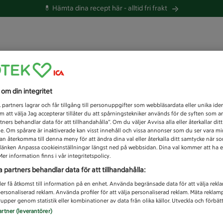
💊 Hämta dina recept här -
alltid fri frakt
 du efter idag?
s om din integritet
Unknown error
1
partners lagrar och får tillgång till personuppgifter som webbläsardata eller unika iden
 att välja Jag accepterar tillåter du att spårningstekniker används för de syften som 
tners behandlar data för att tillhandahålla”. Om du väljer Avvisa alla eller återkallar dit
de. Om spårare är inaktiverade kan visst innehåll och vissa annonser som du ser vara m
kan återkomma till denna meny för att ändra dina val eller återkalla ditt samtycke när 
å länken Anpassa cookieinställningar längst ned på webbsidan. Dina val kommer att ha e
er information finns i vår integritetspolicy.
a partners behandlar data för att tillhandahålla:
ler få åtkomst till information på en enhet. Använda begränsade data för att välja rekl
 personaliserad reklam. Använda profiler för att välja personaliserad reklam. Mäta reklam
upper genom statistik eller kombinationer av data från olika källor. Utveckla och förbättr
artner (leverantörer)