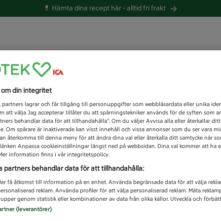
💊 Hämta dina recept här -
alltid fri frakt
 du efter idag?
s om din integritet
Unknown error
1
partners lagrar och får tillgång till personuppgifter som webbläsardata eller unika iden
 att välja Jag accepterar tillåter du att spårningstekniker används för de syften som 
tners behandlar data för att tillhandahålla”. Om du väljer Avvisa alla eller återkallar dit
de. Om spårare är inaktiverade kan visst innehåll och vissa annonser som du ser vara m
kan återkomma till denna meny för att ändra dina val eller återkalla ditt samtycke när 
å länken Anpassa cookieinställningar längst ned på webbsidan. Dina val kommer att ha e
er information finns i vår integritetspolicy.
a partners behandlar data för att tillhandahålla:
ler få åtkomst till information på en enhet. Använda begränsade data för att välja rekl
 personaliserad reklam. Använda profiler för att välja personaliserad reklam. Mäta reklam
upper genom statistik eller kombinationer av data från olika källor. Utveckla och förbättr
artner (leverantörer)