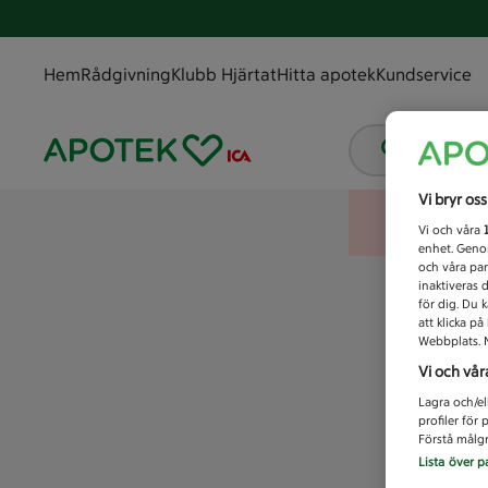
Hem
Rådgivning
Klubb Hjärtat
Hitta apotek
Kundservice
Vad letar
Vi bryr os
Vi och våra
enhet. Genom
och våra par
inaktiveras 
för dig. Du 
att klicka p
Webbplats. M
Vi och vår
Lagra och/el
profiler för
Förstå målgr
Lista över p