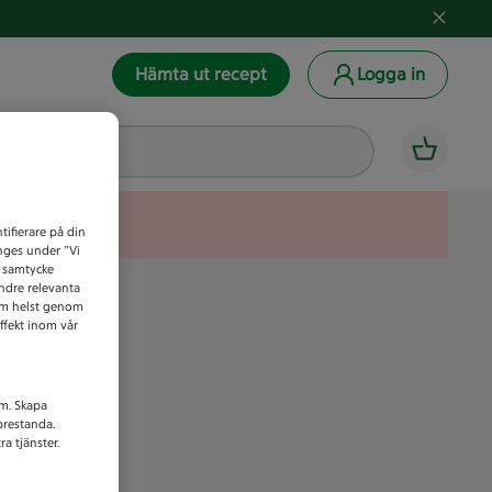
Hämta ut recept
Logga in
tifierare på din
anges under ”Vi
t samtycke
indre relevanta
som helst genom
ffekt inom vår
am. Skapa
prestanda.
a tjänster.