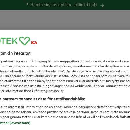
💊 Hämta dina recept här -
alltid fri frakt
 du efter idag?
s om din integritet
Unknown error
1
partners lagrar och får tillgång till personuppgifter som webbläsardata eller unika iden
 att välja Jag accepterar tillåter du att spårningstekniker används för de syften som 
tners behandlar data för att tillhandahålla”. Om du väljer Avvisa alla eller återkallar dit
de. Om spårare är inaktiverade kan visst innehåll och vissa annonser som du ser vara m
kan återkomma till denna meny för att ändra dina val eller återkalla ditt samtycke när 
å länken Anpassa cookieinställningar längst ned på webbsidan. Dina val kommer att ha e
er information finns i vår integritetspolicy.
a partners behandlar data för att tillhandahålla:
ler få åtkomst till information på en enhet. Använda begränsade data för att välja rekl
 personaliserad reklam. Använda profiler för att välja personaliserad reklam. Mäta reklam
upper genom statistik eller kombinationer av data från olika källor. Utveckla och förbättr
artner (leverantörer)