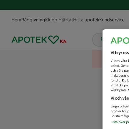
Hem
Rådgivning
Klubb Hjärtat
Hitta apotek
Kundservice
Vad letar
Vi bryr os
Vi och våra
enhet. Genom
och våra par
inaktiveras 
för dig. Du 
att klicka p
Webbplats. M
Vi och vår
Lagra och/el
profiler för
Förstå målgr
Lista över p