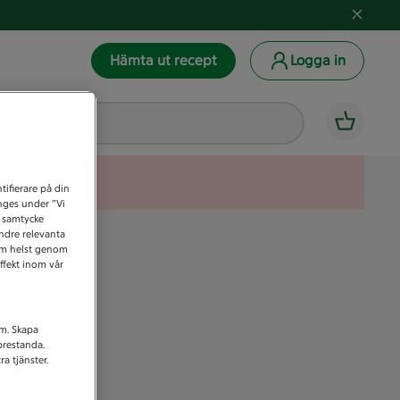
Hämta ut recept
Logga in
tifierare på din
anges under ”Vi
t samtycke
indre relevanta
som helst genom
ffekt inom vår
am. Skapa
prestanda.
a tjänster.