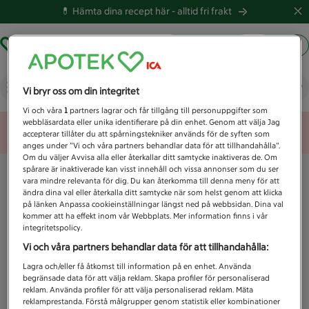
💊 Hämta dina recept här -
alltid fri frakt
Hämta ut recept
Logga in
Vad letar du efter idag?
Vi bryr oss om din integritet
Vi och våra
1
partners lagrar och får tillgång till personuppgifter som
webbläsardata eller unika identifierare på din enhet. Genom att välja Jag
Unknown error
accepterar tillåter du att spårningstekniker används för de syften som
anges under ”Vi och våra partners behandlar data för att tillhandahålla”.
Om du väljer Avvisa alla eller återkallar ditt samtycke inaktiveras de. Om
spårare är inaktiverade kan visst innehåll och vissa annonser som du ser
vara mindre relevanta för dig. Du kan återkomma till denna meny för att
ändra dina val eller återkalla ditt samtycke när som helst genom att klicka
på länken Anpassa cookieinställningar längst ned på webbsidan. Dina val
kommer att ha effekt inom vår Webbplats. Mer information finns i vår
integritetspolicy.
Vi och våra partners behandlar data för att tillhandahålla:
Lagra och/eller få åtkomst till information på en enhet. Använda
begränsade data för att välja reklam. Skapa profiler för personaliserad
reklam. Använda profiler för att välja personaliserad reklam. Mäta
reklamprestanda. Förstå målgrupper genom statistik eller kombinationer