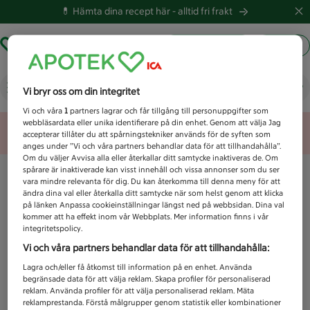
💊 Hämta dina recept här -
alltid fri frakt
Hämta ut recept
Logga in
Vad letar du efter idag?
Vi bryr oss om din integritet
Vi och våra
1
partners lagrar och får tillgång till personuppgifter som
webbläsardata eller unika identifierare på din enhet. Genom att välja Jag
Unknown error
accepterar tillåter du att spårningstekniker används för de syften som
anges under ”Vi och våra partners behandlar data för att tillhandahålla”.
Om du väljer Avvisa alla eller återkallar ditt samtycke inaktiveras de. Om
spårare är inaktiverade kan visst innehåll och vissa annonser som du ser
vara mindre relevanta för dig. Du kan återkomma till denna meny för att
ändra dina val eller återkalla ditt samtycke när som helst genom att klicka
på länken Anpassa cookieinställningar längst ned på webbsidan. Dina val
kommer att ha effekt inom vår Webbplats. Mer information finns i vår
integritetspolicy.
Vi och våra partners behandlar data för att tillhandahålla:
Lagra och/eller få åtkomst till information på en enhet. Använda
begränsade data för att välja reklam. Skapa profiler för personaliserad
reklam. Använda profiler för att välja personaliserad reklam. Mäta
reklamprestanda. Förstå målgrupper genom statistik eller kombinationer