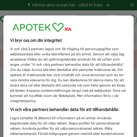
💊 Hämta dina recept här -
alltid fri frakt
Hämta ut recept
Logga in
Vad letar du efter idag?
Vi bryr oss om din integritet
Vi och våra
1
partners lagrar och får tillgång till personuppgifter som
webbläsardata eller unika identifierare på din enhet. Genom att välja Jag
Unknown error
accepterar tillåter du att spårningstekniker används för de syften som
anges under ”Vi och våra partners behandlar data för att tillhandahålla”.
Om du väljer Avvisa alla eller återkallar ditt samtycke inaktiveras de. Om
spårare är inaktiverade kan visst innehåll och vissa annonser som du ser
vara mindre relevanta för dig. Du kan återkomma till denna meny för att
ändra dina val eller återkalla ditt samtycke när som helst genom att klicka
på länken Anpassa cookieinställningar längst ned på webbsidan. Dina val
kommer att ha effekt inom vår Webbplats. Mer information finns i vår
integritetspolicy.
Vi och våra partners behandlar data för att tillhandahålla:
Lagra och/eller få åtkomst till information på en enhet. Använda
begränsade data för att välja reklam. Skapa profiler för personaliserad
reklam. Använda profiler för att välja personaliserad reklam. Mäta
reklamprestanda. Förstå målgrupper genom statistik eller kombinationer