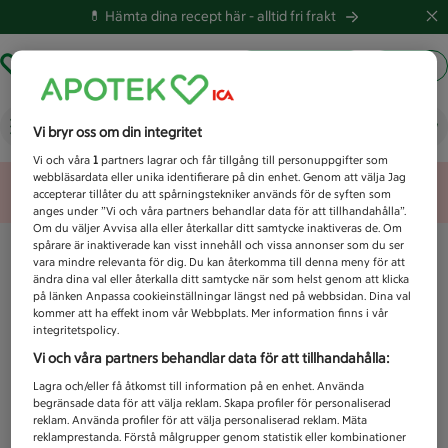
💊 Hämta dina recept här -
alltid fri frakt
Hämta ut recept
Logga in
Vad letar du efter idag?
Vi bryr oss om din integritet
Vi och våra
1
partners lagrar och får tillgång till personuppgifter som
webbläsardata eller unika identifierare på din enhet. Genom att välja Jag
Unknown error
accepterar tillåter du att spårningstekniker används för de syften som
anges under ”Vi och våra partners behandlar data för att tillhandahålla”.
Om du väljer Avvisa alla eller återkallar ditt samtycke inaktiveras de. Om
spårare är inaktiverade kan visst innehåll och vissa annonser som du ser
vara mindre relevanta för dig. Du kan återkomma till denna meny för att
ändra dina val eller återkalla ditt samtycke när som helst genom att klicka
på länken Anpassa cookieinställningar längst ned på webbsidan. Dina val
kommer att ha effekt inom vår Webbplats. Mer information finns i vår
integritetspolicy.
Vi och våra partners behandlar data för att tillhandahålla:
Lagra och/eller få åtkomst till information på en enhet. Använda
begränsade data för att välja reklam. Skapa profiler för personaliserad
reklam. Använda profiler för att välja personaliserad reklam. Mäta
reklamprestanda. Förstå målgrupper genom statistik eller kombinationer