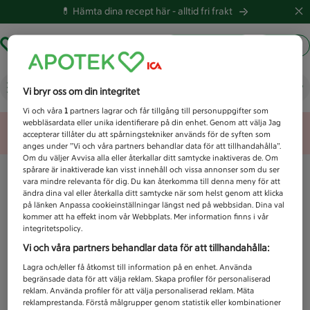
💊 Hämta dina recept här -
alltid fri frakt
Hämta ut recept
Logga in
Vad letar du efter idag?
Vi bryr oss om din integritet
Vi och våra
1
partners lagrar och får tillgång till personuppgifter som
webbläsardata eller unika identifierare på din enhet. Genom att välja Jag
Unknown error
accepterar tillåter du att spårningstekniker används för de syften som
anges under ”Vi och våra partners behandlar data för att tillhandahålla”.
Om du väljer Avvisa alla eller återkallar ditt samtycke inaktiveras de. Om
spårare är inaktiverade kan visst innehåll och vissa annonser som du ser
vara mindre relevanta för dig. Du kan återkomma till denna meny för att
ändra dina val eller återkalla ditt samtycke när som helst genom att klicka
på länken Anpassa cookieinställningar längst ned på webbsidan. Dina val
kommer att ha effekt inom vår Webbplats. Mer information finns i vår
integritetspolicy.
Vi och våra partners behandlar data för att tillhandahålla:
Lagra och/eller få åtkomst till information på en enhet. Använda
begränsade data för att välja reklam. Skapa profiler för personaliserad
reklam. Använda profiler för att välja personaliserad reklam. Mäta
reklamprestanda. Förstå målgrupper genom statistik eller kombinationer