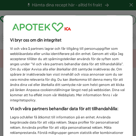
💊 Hämta dina recept här -
alltid fri frakt
Hämta ut recept
Logga in
Vad letar du efter idag?
Vi bryr oss om din integritet
Vi och våra
1
partners lagrar och får tillgång till personuppgifter som
webbläsardata eller unika identifierare på din enhet. Genom att välja Jag
Unknown error
accepterar tillåter du att spårningstekniker används för de syften som
anges under ”Vi och våra partners behandlar data för att tillhandahålla”.
Om du väljer Avvisa alla eller återkallar ditt samtycke inaktiveras de. Om
spårare är inaktiverade kan visst innehåll och vissa annonser som du ser
vara mindre relevanta för dig. Du kan återkomma till denna meny för att
ändra dina val eller återkalla ditt samtycke när som helst genom att klicka
på länken Anpassa cookieinställningar längst ned på webbsidan. Dina val
kommer att ha effekt inom vår Webbplats. Mer information finns i vår
integritetspolicy.
Vi och våra partners behandlar data för att tillhandahålla:
Lagra och/eller få åtkomst till information på en enhet. Använda
begränsade data för att välja reklam. Skapa profiler för personaliserad
reklam. Använda profiler för att välja personaliserad reklam. Mäta
reklamprestanda. Förstå målgrupper genom statistik eller kombinationer