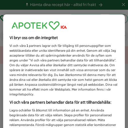
💊 Hämta dina recept här -
alltid fri frakt
Hämta ut recept
Logga in
Vad letar du efter idag?
Vi bryr oss om din integritet
Vi och våra
1
partners lagrar och får tillgång till personuppgifter som
webbläsardata eller unika identifierare på din enhet. Genom att välja Jag
Unknown error
accepterar tillåter du att spårningstekniker används för de syften som
anges under ”Vi och våra partners behandlar data för att tillhandahålla”.
Om du väljer Avvisa alla eller återkallar ditt samtycke inaktiveras de. Om
spårare är inaktiverade kan visst innehåll och vissa annonser som du ser
vara mindre relevanta för dig. Du kan återkomma till denna meny för att
ändra dina val eller återkalla ditt samtycke när som helst genom att klicka
på länken Anpassa cookieinställningar längst ned på webbsidan. Dina val
kommer att ha effekt inom vår Webbplats. Mer information finns i vår
integritetspolicy.
Vi och våra partners behandlar data för att tillhandahålla:
Lagra och/eller få åtkomst till information på en enhet. Använda
begränsade data för att välja reklam. Skapa profiler för personaliserad
reklam. Använda profiler för att välja personaliserad reklam. Mäta
reklamprestanda. Förstå målgrupper genom statistik eller kombinationer