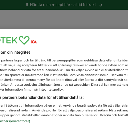
💊 Hämta dina recept här -
alltid fri frakt
 du efter idag?
s om din integritet
Unknown error
1
partners lagrar och får tillgång till personuppgifter som webbläsardata eller unika iden
 att välja Jag accepterar tillåter du att spårningstekniker används för de syften som 
tners behandlar data för att tillhandahålla”. Om du väljer Avvisa alla eller återkallar dit
de. Om spårare är inaktiverade kan visst innehåll och vissa annonser som du ser vara m
kan återkomma till denna meny för att ändra dina val eller återkalla ditt samtycke när 
å länken Anpassa cookieinställningar längst ned på webbsidan. Dina val kommer att ha e
er information finns i vår integritetspolicy.
a partners behandlar data för att tillhandahålla:
ler få åtkomst till information på en enhet. Använda begränsade data för att välja rekl
 personaliserad reklam. Använda profiler för att välja personaliserad reklam. Mäta reklam
upper genom statistik eller kombinationer av data från olika källor. Utveckla och förbättr
artner (leverantörer)