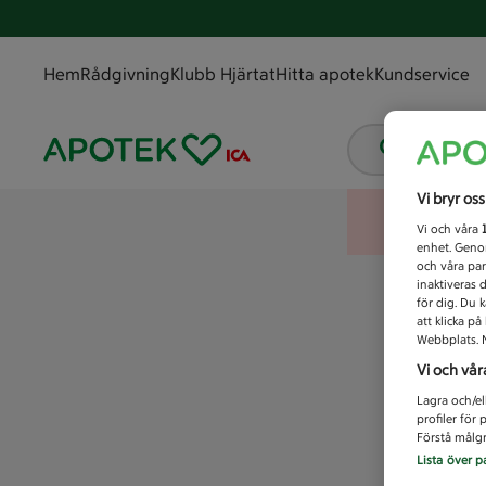
Hem
Rådgivning
Klubb Hjärtat
Hitta apotek
Kundservice
Vad letar
Vi bryr os
Vi och våra
enhet. Genom
och våra par
inaktiveras 
för dig. Du 
att klicka p
Webbplats. M
Vi och vår
Lagra och/el
profiler för
Förstå målgr
Lista över p