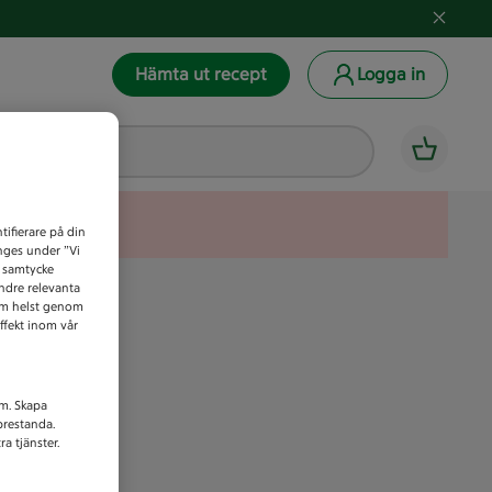
Hämta ut recept
Logga in
tifierare på din
anges under ”Vi
t samtycke
indre relevanta
som helst genom
ffekt inom vår
am. Skapa
prestanda.
a tjänster.