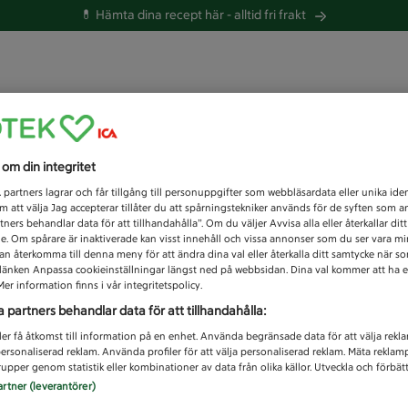
💊 Hämta dina recept här -
alltid fri frakt
 du efter idag?
s om din integritet
Unknown error
1
partners lagrar och får tillgång till personuppgifter som webbläsardata eller unika iden
 att välja Jag accepterar tillåter du att spårningstekniker används för de syften som 
tners behandlar data för att tillhandahålla”. Om du väljer Avvisa alla eller återkallar dit
de. Om spårare är inaktiverade kan visst innehåll och vissa annonser som du ser vara m
kan återkomma till denna meny för att ändra dina val eller återkalla ditt samtycke när 
å länken Anpassa cookieinställningar längst ned på webbsidan. Dina val kommer att ha e
er information finns i vår integritetspolicy.
a partners behandlar data för att tillhandahålla:
ler få åtkomst till information på en enhet. Använda begränsade data för att välja rekl
 personaliserad reklam. Använda profiler för att välja personaliserad reklam. Mäta reklam
upper genom statistik eller kombinationer av data från olika källor. Utveckla och förbättr
artner (leverantörer)