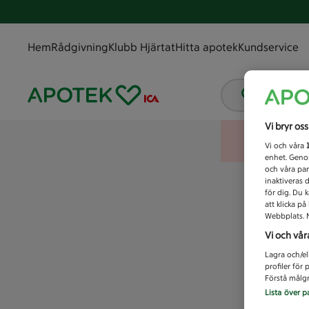
Hem
Rådgivning
Klubb Hjärtat
Hitta apotek
Kundservice
Vad letar
Vi bryr os
Vi och våra
enhet. Genom
och våra par
inaktiveras 
för dig. Du 
att klicka p
Webbplats. M
Vi och vår
Lagra och/el
profiler för
Förstå målgr
Lista över p