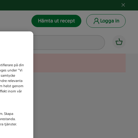
Hämta ut recept
Logga in
tifierare på din
anges under ”Vi
t samtycke
indre relevanta
som helst genom
ffekt inom vår
am. Skapa
prestanda.
a tjänster.