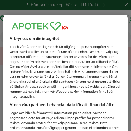
💊 Hämta dina recept här -
alltid fri frakt
Hämta ut recept
Logga in
Vad letar du efter idag?
Vi bryr oss om din integritet
Vi och våra
1
partners lagrar och får tillgång till personuppgifter som
webbläsardata eller unika identifierare på din enhet. Genom att välja Jag
Unknown error
accepterar tillåter du att spårningstekniker används för de syften som
anges under ”Vi och våra partners behandlar data för att tillhandahålla”.
Om du väljer Avvisa alla eller återkallar ditt samtycke inaktiveras de. Om
spårare är inaktiverade kan visst innehåll och vissa annonser som du ser
vara mindre relevanta för dig. Du kan återkomma till denna meny för att
ändra dina val eller återkalla ditt samtycke när som helst genom att klicka
på länken Anpassa cookieinställningar längst ned på webbsidan. Dina val
kommer att ha effekt inom vår Webbplats. Mer information finns i vår
integritetspolicy.
Vi och våra partners behandlar data för att tillhandahålla:
Lagra och/eller få åtkomst till information på en enhet. Använda
begränsade data för att välja reklam. Skapa profiler för personaliserad
reklam. Använda profiler för att välja personaliserad reklam. Mäta
reklamprestanda. Förstå målgrupper genom statistik eller kombinationer