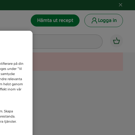
Hämta ut recept
Logga in
tifierare på din
anges under ”Vi
t samtycke
indre relevanta
som helst genom
ffekt inom vår
am. Skapa
prestanda.
a tjänster.