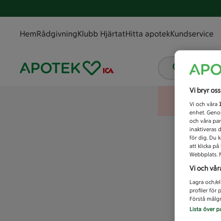
Hem
Rådgivning
Klubb Hjärtat
Hitta apotek
Kundservice
Vad letar
Vi bryr os
Vi och våra
enhet. Genom
och våra par
inaktiveras 
för dig. Du 
att klicka p
Webbplats. M
Vi och vår
Lagra och/el
profiler för
Förstå målgr
Lista över p