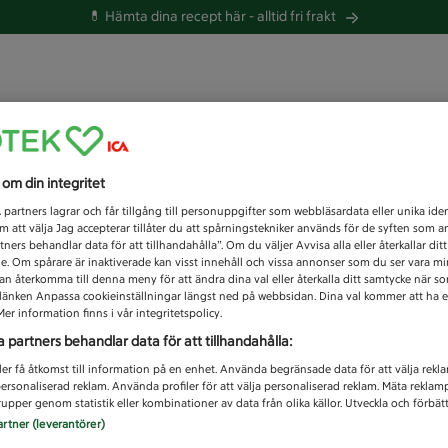
💊 Hämta dina recept här -
alltid fri frakt
 du efter idag?
s om din integritet
Unknown error
1
partners lagrar och får tillgång till personuppgifter som webbläsardata eller unika iden
 att välja Jag accepterar tillåter du att spårningstekniker används för de syften som 
tners behandlar data för att tillhandahålla”. Om du väljer Avvisa alla eller återkallar dit
de. Om spårare är inaktiverade kan visst innehåll och vissa annonser som du ser vara m
kan återkomma till denna meny för att ändra dina val eller återkalla ditt samtycke när 
å länken Anpassa cookieinställningar längst ned på webbsidan. Dina val kommer att ha e
er information finns i vår integritetspolicy.
a partners behandlar data för att tillhandahålla:
ler få åtkomst till information på en enhet. Använda begränsade data för att välja rekl
 personaliserad reklam. Använda profiler för att välja personaliserad reklam. Mäta reklam
upper genom statistik eller kombinationer av data från olika källor. Utveckla och förbättr
artner (leverantörer)