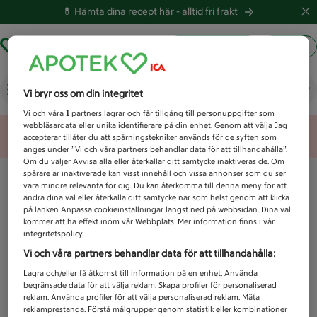
💊 Hämta dina recept här -
alltid fri frakt
Hämta ut recept
Logga in
Vad letar du efter idag?
Vi bryr oss om din integritet
Vi och våra
1
partners lagrar och får tillgång till personuppgifter som
webbläsardata eller unika identifierare på din enhet. Genom att välja Jag
Unknown error
accepterar tillåter du att spårningstekniker används för de syften som
anges under ”Vi och våra partners behandlar data för att tillhandahålla”.
Om du väljer Avvisa alla eller återkallar ditt samtycke inaktiveras de. Om
spårare är inaktiverade kan visst innehåll och vissa annonser som du ser
vara mindre relevanta för dig. Du kan återkomma till denna meny för att
ändra dina val eller återkalla ditt samtycke när som helst genom att klicka
på länken Anpassa cookieinställningar längst ned på webbsidan. Dina val
kommer att ha effekt inom vår Webbplats. Mer information finns i vår
integritetspolicy.
Vi och våra partners behandlar data för att tillhandahålla:
Lagra och/eller få åtkomst till information på en enhet. Använda
begränsade data för att välja reklam. Skapa profiler för personaliserad
reklam. Använda profiler för att välja personaliserad reklam. Mäta
reklamprestanda. Förstå målgrupper genom statistik eller kombinationer