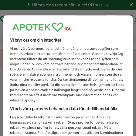
💊 Hämta dina recept här -
alltid fri frakt
Hämta ut recept
Logga in
Vad letar du efter idag?
Vi bryr oss om din integritet
Vi och våra
1
partners lagrar och får tillgång till personuppgifter som
webbläsardata eller unika identifierare på din enhet. Genom att välja Jag
Unknown error
accepterar tillåter du att spårningstekniker används för de syften som
anges under ”Vi och våra partners behandlar data för att tillhandahålla”.
Om du väljer Avvisa alla eller återkallar ditt samtycke inaktiveras de. Om
spårare är inaktiverade kan visst innehåll och vissa annonser som du ser
vara mindre relevanta för dig. Du kan återkomma till denna meny för att
ändra dina val eller återkalla ditt samtycke när som helst genom att klicka
på länken Anpassa cookieinställningar längst ned på webbsidan. Dina val
kommer att ha effekt inom vår Webbplats. Mer information finns i vår
integritetspolicy.
Vi och våra partners behandlar data för att tillhandahålla:
Lagra och/eller få åtkomst till information på en enhet. Använda
begränsade data för att välja reklam. Skapa profiler för personaliserad
reklam. Använda profiler för att välja personaliserad reklam. Mäta
reklamprestanda. Förstå målgrupper genom statistik eller kombinationer