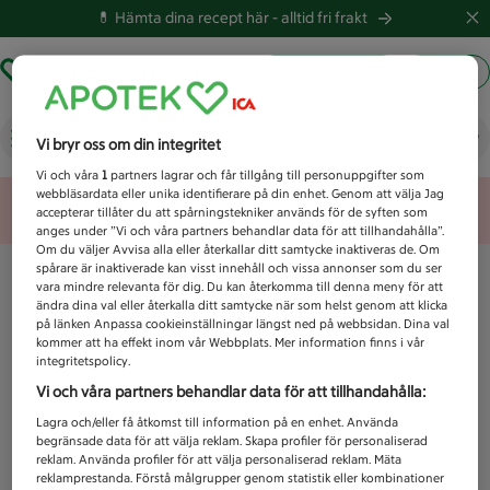
💊 Hämta dina recept här -
alltid fri frakt
Hämta ut recept
Logga in
Vad letar du efter idag?
Vi bryr oss om din integritet
Vi och våra
1
partners lagrar och får tillgång till personuppgifter som
webbläsardata eller unika identifierare på din enhet. Genom att välja Jag
Unknown error
accepterar tillåter du att spårningstekniker används för de syften som
anges under ”Vi och våra partners behandlar data för att tillhandahålla”.
Om du väljer Avvisa alla eller återkallar ditt samtycke inaktiveras de. Om
spårare är inaktiverade kan visst innehåll och vissa annonser som du ser
vara mindre relevanta för dig. Du kan återkomma till denna meny för att
ändra dina val eller återkalla ditt samtycke när som helst genom att klicka
på länken Anpassa cookieinställningar längst ned på webbsidan. Dina val
kommer att ha effekt inom vår Webbplats. Mer information finns i vår
integritetspolicy.
Vi och våra partners behandlar data för att tillhandahålla:
Lagra och/eller få åtkomst till information på en enhet. Använda
begränsade data för att välja reklam. Skapa profiler för personaliserad
reklam. Använda profiler för att välja personaliserad reklam. Mäta
reklamprestanda. Förstå målgrupper genom statistik eller kombinationer