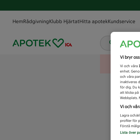
Hem
Rådgivning
Klubb Hjärtat
Hitta apotek
Kundservice
Vad letar
Vi bryr os
Vi och våra
enhet. Genom
och våra par
inaktiveras 
för dig. Du 
att klicka p
Webbplats. M
Vi och vår
Lagra och/el
profiler för
Förstå målgr
Lista över p