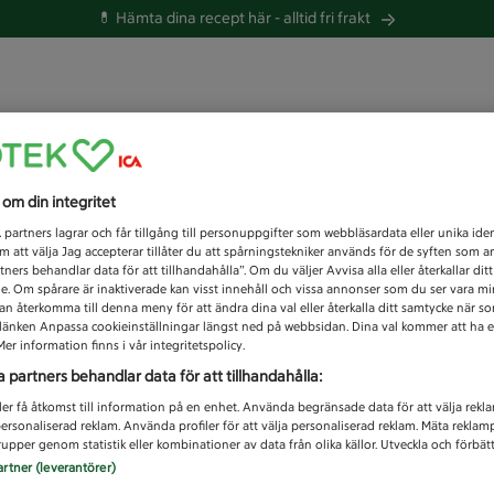
💊 Hämta dina recept här -
alltid fri frakt
 du efter idag?
s om din integritet
Unknown error
1
partners lagrar och får tillgång till personuppgifter som webbläsardata eller unika iden
 att välja Jag accepterar tillåter du att spårningstekniker används för de syften som 
tners behandlar data för att tillhandahålla”. Om du väljer Avvisa alla eller återkallar dit
de. Om spårare är inaktiverade kan visst innehåll och vissa annonser som du ser vara m
kan återkomma till denna meny för att ändra dina val eller återkalla ditt samtycke när 
å länken Anpassa cookieinställningar längst ned på webbsidan. Dina val kommer att ha e
er information finns i vår integritetspolicy.
a partners behandlar data för att tillhandahålla:
ler få åtkomst till information på en enhet. Använda begränsade data för att välja rekl
 personaliserad reklam. Använda profiler för att välja personaliserad reklam. Mäta reklam
upper genom statistik eller kombinationer av data från olika källor. Utveckla och förbättr
artner (leverantörer)