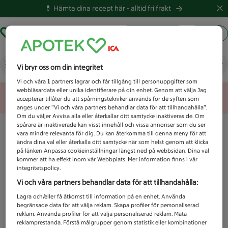
💊 Hämta dina recept här -
alltid fri frakt
Hämta ut recept
Logga in
Vad letar du efter idag?
Vi bryr oss om din integritet
Vi och våra
1
partners lagrar och får tillgång till personuppgifter som
webbläsardata eller unika identifierare på din enhet. Genom att välja Jag
Unknown error
accepterar tillåter du att spårningstekniker används för de syften som
anges under ”Vi och våra partners behandlar data för att tillhandahålla”.
Om du väljer Avvisa alla eller återkallar ditt samtycke inaktiveras de. Om
spårare är inaktiverade kan visst innehåll och vissa annonser som du ser
vara mindre relevanta för dig. Du kan återkomma till denna meny för att
ändra dina val eller återkalla ditt samtycke när som helst genom att klicka
på länken Anpassa cookieinställningar längst ned på webbsidan. Dina val
kommer att ha effekt inom vår Webbplats. Mer information finns i vår
integritetspolicy.
Vi och våra partners behandlar data för att tillhandahålla:
Lagra och/eller få åtkomst till information på en enhet. Använda
begränsade data för att välja reklam. Skapa profiler för personaliserad
reklam. Använda profiler för att välja personaliserad reklam. Mäta
reklamprestanda. Förstå målgrupper genom statistik eller kombinationer