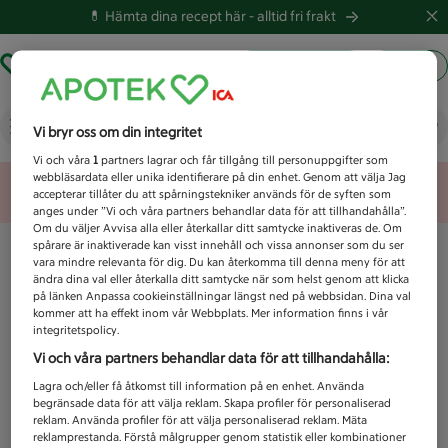
💊 Hämta dina recept här -
alltid fri frakt
Hämta ut recept
Logga in
Vad letar du efter idag?
Vi bryr oss om din integritet
Vi och våra
1
partners lagrar och får tillgång till personuppgifter som
webbläsardata eller unika identifierare på din enhet. Genom att välja Jag
Unknown error
accepterar tillåter du att spårningstekniker används för de syften som
anges under ”Vi och våra partners behandlar data för att tillhandahålla”.
Om du väljer Avvisa alla eller återkallar ditt samtycke inaktiveras de. Om
spårare är inaktiverade kan visst innehåll och vissa annonser som du ser
vara mindre relevanta för dig. Du kan återkomma till denna meny för att
ändra dina val eller återkalla ditt samtycke när som helst genom att klicka
på länken Anpassa cookieinställningar längst ned på webbsidan. Dina val
kommer att ha effekt inom vår Webbplats. Mer information finns i vår
integritetspolicy.
Vi och våra partners behandlar data för att tillhandahålla:
Lagra och/eller få åtkomst till information på en enhet. Använda
begränsade data för att välja reklam. Skapa profiler för personaliserad
reklam. Använda profiler för att välja personaliserad reklam. Mäta
reklamprestanda. Förstå målgrupper genom statistik eller kombinationer