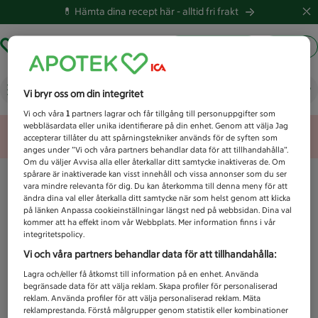
💊 Hämta dina recept här -
alltid fri frakt
Hämta ut recept
Logga in
Vad letar du efter idag?
Vi bryr oss om din integritet
Vi och våra
1
partners lagrar och får tillgång till personuppgifter som
webbläsardata eller unika identifierare på din enhet. Genom att välja Jag
Unknown error
accepterar tillåter du att spårningstekniker används för de syften som
anges under ”Vi och våra partners behandlar data för att tillhandahålla”.
Om du väljer Avvisa alla eller återkallar ditt samtycke inaktiveras de. Om
spårare är inaktiverade kan visst innehåll och vissa annonser som du ser
vara mindre relevanta för dig. Du kan återkomma till denna meny för att
ändra dina val eller återkalla ditt samtycke när som helst genom att klicka
på länken Anpassa cookieinställningar längst ned på webbsidan. Dina val
kommer att ha effekt inom vår Webbplats. Mer information finns i vår
integritetspolicy.
Vi och våra partners behandlar data för att tillhandahålla:
Lagra och/eller få åtkomst till information på en enhet. Använda
begränsade data för att välja reklam. Skapa profiler för personaliserad
reklam. Använda profiler för att välja personaliserad reklam. Mäta
reklamprestanda. Förstå målgrupper genom statistik eller kombinationer