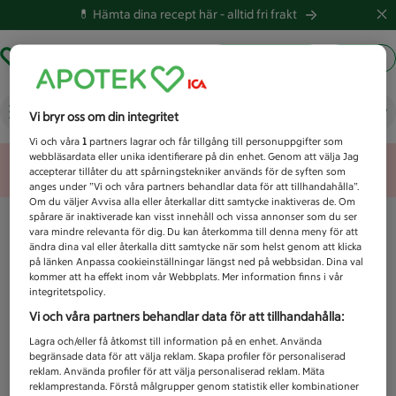
💊 Hämta dina recept här -
alltid fri frakt
Hämta ut recept
Logga in
Vad letar du efter idag?
Vi bryr oss om din integritet
Vi och våra
1
partners lagrar och får tillgång till personuppgifter som
webbläsardata eller unika identifierare på din enhet. Genom att välja Jag
Unknown error
accepterar tillåter du att spårningstekniker används för de syften som
anges under ”Vi och våra partners behandlar data för att tillhandahålla”.
Om du väljer Avvisa alla eller återkallar ditt samtycke inaktiveras de. Om
spårare är inaktiverade kan visst innehåll och vissa annonser som du ser
vara mindre relevanta för dig. Du kan återkomma till denna meny för att
ändra dina val eller återkalla ditt samtycke när som helst genom att klicka
på länken Anpassa cookieinställningar längst ned på webbsidan. Dina val
kommer att ha effekt inom vår Webbplats. Mer information finns i vår
integritetspolicy.
Vi och våra partners behandlar data för att tillhandahålla:
Lagra och/eller få åtkomst till information på en enhet. Använda
begränsade data för att välja reklam. Skapa profiler för personaliserad
reklam. Använda profiler för att välja personaliserad reklam. Mäta
reklamprestanda. Förstå målgrupper genom statistik eller kombinationer