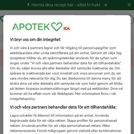
💊 Hämta dina recept här -
alltid fri frakt
Hämta ut recept
Logga in
Vad letar du efter idag?
Vi bryr oss om din integritet
Vi och våra
1
partners lagrar och får tillgång till personuppgifter som
webbläsardata eller unika identifierare på din enhet. Genom att välja Jag
Unknown error
accepterar tillåter du att spårningstekniker används för de syften som
anges under ”Vi och våra partners behandlar data för att tillhandahålla”.
Om du väljer Avvisa alla eller återkallar ditt samtycke inaktiveras de. Om
spårare är inaktiverade kan visst innehåll och vissa annonser som du ser
vara mindre relevanta för dig. Du kan återkomma till denna meny för att
ändra dina val eller återkalla ditt samtycke när som helst genom att klicka
på länken Anpassa cookieinställningar längst ned på webbsidan. Dina val
kommer att ha effekt inom vår Webbplats. Mer information finns i vår
integritetspolicy.
Vi och våra partners behandlar data för att tillhandahålla:
Lagra och/eller få åtkomst till information på en enhet. Använda
begränsade data för att välja reklam. Skapa profiler för personaliserad
reklam. Använda profiler för att välja personaliserad reklam. Mäta
reklamprestanda. Förstå målgrupper genom statistik eller kombinationer