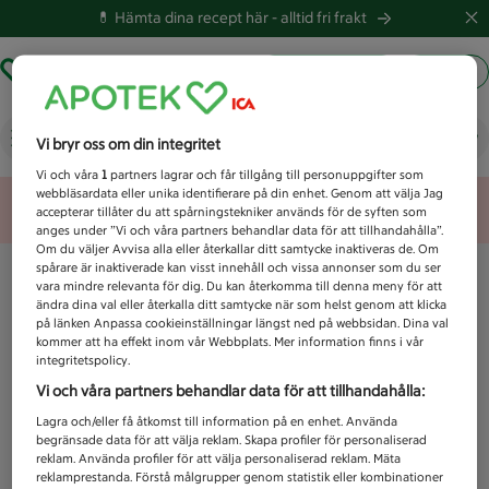
💊 Hämta dina recept här -
alltid fri frakt
Hämta ut recept
Logga in
Vad letar du efter idag?
Vi bryr oss om din integritet
Vi och våra
1
partners lagrar och får tillgång till personuppgifter som
webbläsardata eller unika identifierare på din enhet. Genom att välja Jag
Unknown error
accepterar tillåter du att spårningstekniker används för de syften som
anges under ”Vi och våra partners behandlar data för att tillhandahålla”.
Om du väljer Avvisa alla eller återkallar ditt samtycke inaktiveras de. Om
spårare är inaktiverade kan visst innehåll och vissa annonser som du ser
vara mindre relevanta för dig. Du kan återkomma till denna meny för att
ändra dina val eller återkalla ditt samtycke när som helst genom att klicka
på länken Anpassa cookieinställningar längst ned på webbsidan. Dina val
kommer att ha effekt inom vår Webbplats. Mer information finns i vår
integritetspolicy.
Vi och våra partners behandlar data för att tillhandahålla:
Lagra och/eller få åtkomst till information på en enhet. Använda
begränsade data för att välja reklam. Skapa profiler för personaliserad
reklam. Använda profiler för att välja personaliserad reklam. Mäta
reklamprestanda. Förstå målgrupper genom statistik eller kombinationer