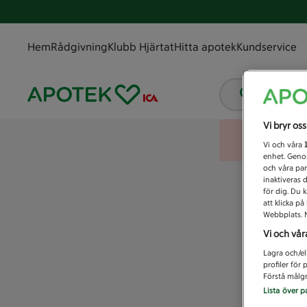
Hem
Rådgivning
Klubb Hjärtat
Hitta apotek
Kundservice
Vad letar
Vi bryr os
Vi och våra
enhet. Genom
och våra par
inaktiveras 
för dig. Du 
att klicka p
Webbplats. M
Vi och vår
Lagra och/el
profiler för
Förstå målgr
Lista över p