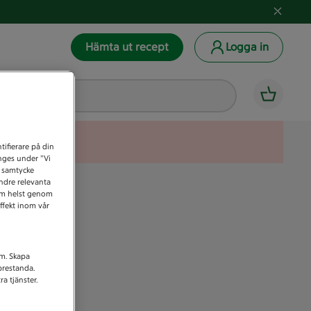
Hämta ut recept
Logga in
tifierare på din
anges under ”Vi
t samtycke
indre relevanta
som helst genom
ffekt inom vår
am. Skapa
prestanda.
a tjänster.