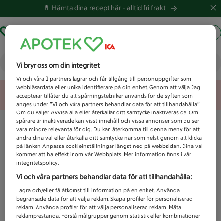
💊 Hämta dina recept här -
alltid fri frakt
Hämta ut recept
Logga in
Vad letar du efter idag?
Vi bryr oss om din integritet
Vi och våra
1
partners lagrar och får tillgång till personuppgifter som
webbläsardata eller unika identifierare på din enhet. Genom att välja Jag
Unknown error
accepterar tillåter du att spårningstekniker används för de syften som
anges under ”Vi och våra partners behandlar data för att tillhandahålla”.
Om du väljer Avvisa alla eller återkallar ditt samtycke inaktiveras de. Om
spårare är inaktiverade kan visst innehåll och vissa annonser som du ser
vara mindre relevanta för dig. Du kan återkomma till denna meny för att
ändra dina val eller återkalla ditt samtycke när som helst genom att klicka
på länken Anpassa cookieinställningar längst ned på webbsidan. Dina val
kommer att ha effekt inom vår Webbplats. Mer information finns i vår
integritetspolicy.
Vi och våra partners behandlar data för att tillhandahålla:
Lagra och/eller få åtkomst till information på en enhet. Använda
begränsade data för att välja reklam. Skapa profiler för personaliserad
reklam. Använda profiler för att välja personaliserad reklam. Mäta
reklamprestanda. Förstå målgrupper genom statistik eller kombinationer