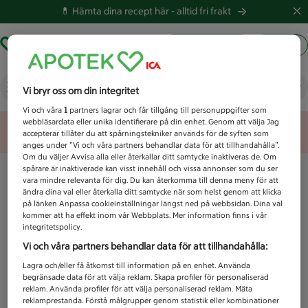
💊 Hämta dina recept här -
alltid fri frakt
Hämta ut recept
Logga in
Vad letar du efter idag?
Vi bryr oss om din integritet
Vi och våra
1
partners lagrar och får tillgång till personuppgifter som
webbläsardata eller unika identifierare på din enhet. Genom att välja Jag
Unknown error
accepterar tillåter du att spårningstekniker används för de syften som
anges under ”Vi och våra partners behandlar data för att tillhandahålla”.
Om du väljer Avvisa alla eller återkallar ditt samtycke inaktiveras de. Om
spårare är inaktiverade kan visst innehåll och vissa annonser som du ser
vara mindre relevanta för dig. Du kan återkomma till denna meny för att
ändra dina val eller återkalla ditt samtycke när som helst genom att klicka
på länken Anpassa cookieinställningar längst ned på webbsidan. Dina val
kommer att ha effekt inom vår Webbplats. Mer information finns i vår
integritetspolicy.
Vi och våra partners behandlar data för att tillhandahålla:
Lagra och/eller få åtkomst till information på en enhet. Använda
begränsade data för att välja reklam. Skapa profiler för personaliserad
reklam. Använda profiler för att välja personaliserad reklam. Mäta
reklamprestanda. Förstå målgrupper genom statistik eller kombinationer