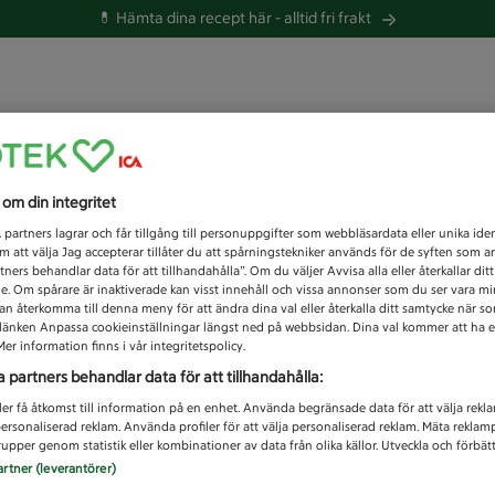
💊 Hämta dina recept här -
alltid fri frakt
 du efter idag?
s om din integritet
Unknown error
1
partners lagrar och får tillgång till personuppgifter som webbläsardata eller unika iden
 att välja Jag accepterar tillåter du att spårningstekniker används för de syften som 
tners behandlar data för att tillhandahålla”. Om du väljer Avvisa alla eller återkallar dit
de. Om spårare är inaktiverade kan visst innehåll och vissa annonser som du ser vara m
kan återkomma till denna meny för att ändra dina val eller återkalla ditt samtycke när 
å länken Anpassa cookieinställningar längst ned på webbsidan. Dina val kommer att ha e
er information finns i vår integritetspolicy.
a partners behandlar data för att tillhandahålla:
ler få åtkomst till information på en enhet. Använda begränsade data för att välja rekl
 personaliserad reklam. Använda profiler för att välja personaliserad reklam. Mäta reklam
upper genom statistik eller kombinationer av data från olika källor. Utveckla och förbättr
artner (leverantörer)