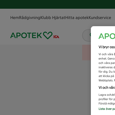
Hem
Rådgivning
Klubb Hjärtat
Hitta apotek
Kundservice
Vad letar
Vi bryr os
Vi och våra
enhet. Genom
och våra par
inaktiveras 
för dig. Du 
att klicka p
Webbplats. M
Vi och vår
Lagra och/el
profiler för
Förstå målgr
Lista över p