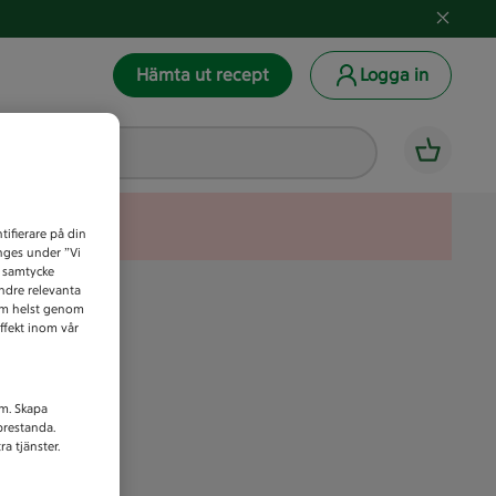
Hämta ut recept
Logga in
tifierare på din
anges under ”Vi
t samtycke
indre relevanta
som helst genom
ffekt inom vår
am. Skapa
prestanda.
a tjänster.