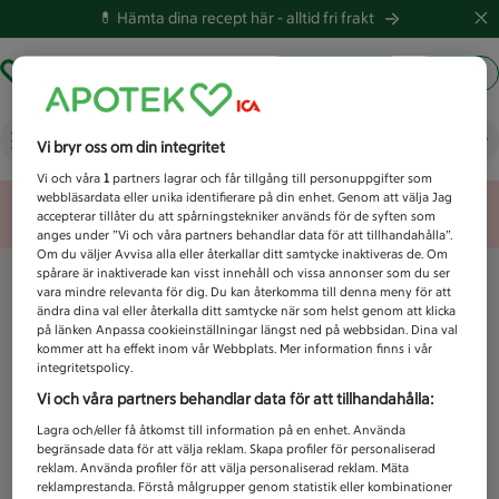
💊 Hämta dina recept här -
alltid fri frakt
Hämta ut recept
Logga in
Vad letar du efter idag?
Vi bryr oss om din integritet
Vi och våra
1
partners lagrar och får tillgång till personuppgifter som
webbläsardata eller unika identifierare på din enhet. Genom att välja Jag
Unknown error
accepterar tillåter du att spårningstekniker används för de syften som
anges under ”Vi och våra partners behandlar data för att tillhandahålla”.
Om du väljer Avvisa alla eller återkallar ditt samtycke inaktiveras de. Om
spårare är inaktiverade kan visst innehåll och vissa annonser som du ser
vara mindre relevanta för dig. Du kan återkomma till denna meny för att
ändra dina val eller återkalla ditt samtycke när som helst genom att klicka
på länken Anpassa cookieinställningar längst ned på webbsidan. Dina val
kommer att ha effekt inom vår Webbplats. Mer information finns i vår
integritetspolicy.
Vi och våra partners behandlar data för att tillhandahålla:
Lagra och/eller få åtkomst till information på en enhet. Använda
begränsade data för att välja reklam. Skapa profiler för personaliserad
reklam. Använda profiler för att välja personaliserad reklam. Mäta
reklamprestanda. Förstå målgrupper genom statistik eller kombinationer