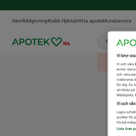
Hem
Rådgivning
Klubb Hjärtat
Hitta apotek
Kundservice
Vad letar
Vi bryr os
Vi och våra
enhet. Genom
och våra par
inaktiveras 
för dig. Du 
att klicka p
Webbplats. M
Vi och vår
Lagra och/el
profiler för
Förstå målgr
Lista över p