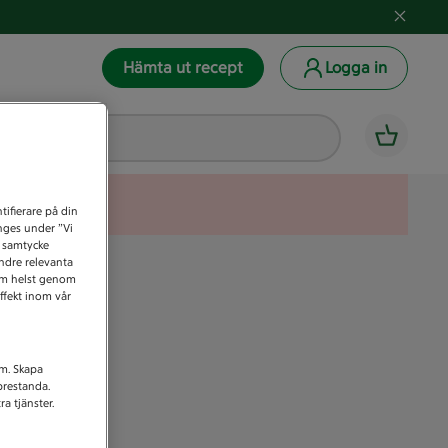
Hämta ut recept
Logga in
tifierare på din
anges under ”Vi
t samtycke
indre relevanta
som helst genom
ffekt inom vår
am. Skapa
prestanda.
a tjänster.