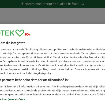
💊 Hämta dina recept här -
alltid fri frakt
 du efter idag?
s om din integritet
Unknown error
1
partners lagrar och får tillgång till personuppgifter som webbläsardata eller unika iden
 att välja Jag accepterar tillåter du att spårningstekniker används för de syften som 
tners behandlar data för att tillhandahålla”. Om du väljer Avvisa alla eller återkallar dit
de. Om spårare är inaktiverade kan visst innehåll och vissa annonser som du ser vara m
kan återkomma till denna meny för att ändra dina val eller återkalla ditt samtycke när 
å länken Anpassa cookieinställningar längst ned på webbsidan. Dina val kommer att ha e
er information finns i vår integritetspolicy.
a partners behandlar data för att tillhandahålla:
ler få åtkomst till information på en enhet. Använda begränsade data för att välja rekl
 personaliserad reklam. Använda profiler för att välja personaliserad reklam. Mäta reklam
upper genom statistik eller kombinationer av data från olika källor. Utveckla och förbättr
artner (leverantörer)