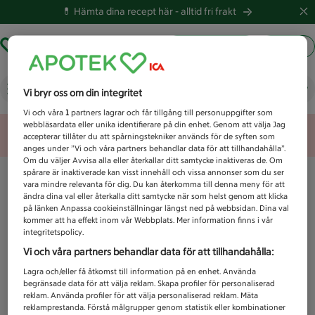
💊 Hämta dina recept här -
alltid fri frakt
Hämta ut recept
Logga in
Vad letar du efter idag?
Vi bryr oss om din integritet
Vi och våra
1
partners lagrar och får tillgång till personuppgifter som
webbläsardata eller unika identifierare på din enhet. Genom att välja Jag
Unknown error
accepterar tillåter du att spårningstekniker används för de syften som
anges under ”Vi och våra partners behandlar data för att tillhandahålla”.
Om du väljer Avvisa alla eller återkallar ditt samtycke inaktiveras de. Om
spårare är inaktiverade kan visst innehåll och vissa annonser som du ser
vara mindre relevanta för dig. Du kan återkomma till denna meny för att
ändra dina val eller återkalla ditt samtycke när som helst genom att klicka
på länken Anpassa cookieinställningar längst ned på webbsidan. Dina val
kommer att ha effekt inom vår Webbplats. Mer information finns i vår
integritetspolicy.
Vi och våra partners behandlar data för att tillhandahålla:
Lagra och/eller få åtkomst till information på en enhet. Använda
begränsade data för att välja reklam. Skapa profiler för personaliserad
reklam. Använda profiler för att välja personaliserad reklam. Mäta
reklamprestanda. Förstå målgrupper genom statistik eller kombinationer