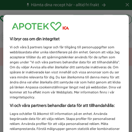
💊 Hämta dina recept här -
alltid fri frakt
Hämta ut recept
Logga in
Vad letar du efter idag?
Vi bryr oss om din integritet
Vi och våra
1
partners lagrar och får tillgång till personuppgifter som
webbläsardata eller unika identifierare på din enhet. Genom att välja Jag
Unknown error
accepterar tillåter du att spårningstekniker används för de syften som
anges under ”Vi och våra partners behandlar data för att tillhandahålla”.
Om du väljer Avvisa alla eller återkallar ditt samtycke inaktiveras de. Om
spårare är inaktiverade kan visst innehåll och vissa annonser som du ser
vara mindre relevanta för dig. Du kan återkomma till denna meny för att
ändra dina val eller återkalla ditt samtycke när som helst genom att klicka
på länken Anpassa cookieinställningar längst ned på webbsidan. Dina val
kommer att ha effekt inom vår Webbplats. Mer information finns i vår
integritetspolicy.
Vi och våra partners behandlar data för att tillhandahålla:
Lagra och/eller få åtkomst till information på en enhet. Använda
begränsade data för att välja reklam. Skapa profiler för personaliserad
reklam. Använda profiler för att välja personaliserad reklam. Mäta
reklamprestanda. Förstå målgrupper genom statistik eller kombinationer