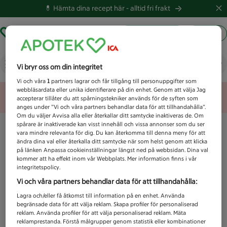
💊 Hämta dina recept här -
alltid fri frakt
Hämta ut recept
Logga in
Vad letar du efter idag?
Vi bryr oss om din integritet
Vi och våra
1
partners lagrar och får tillgång till personuppgifter som
webbläsardata eller unika identifierare på din enhet. Genom att välja Jag
Unknown error
accepterar tillåter du att spårningstekniker används för de syften som
anges under ”Vi och våra partners behandlar data för att tillhandahålla”.
Om du väljer Avvisa alla eller återkallar ditt samtycke inaktiveras de. Om
spårare är inaktiverade kan visst innehåll och vissa annonser som du ser
vara mindre relevanta för dig. Du kan återkomma till denna meny för att
ändra dina val eller återkalla ditt samtycke när som helst genom att klicka
på länken Anpassa cookieinställningar längst ned på webbsidan. Dina val
kommer att ha effekt inom vår Webbplats. Mer information finns i vår
integritetspolicy.
Vi och våra partners behandlar data för att tillhandahålla:
Lagra och/eller få åtkomst till information på en enhet. Använda
begränsade data för att välja reklam. Skapa profiler för personaliserad
reklam. Använda profiler för att välja personaliserad reklam. Mäta
reklamprestanda. Förstå målgrupper genom statistik eller kombinationer