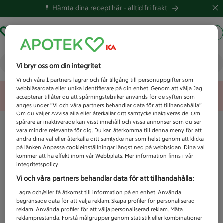
💊 Hämta dina recept här -
alltid fri frakt
Hämta ut recept
Logga in
Vad letar du efter idag?
Vi bryr oss om din integritet
Vi och våra
1
partners lagrar och får tillgång till personuppgifter som
webbläsardata eller unika identifierare på din enhet. Genom att välja Jag
Unknown error
accepterar tillåter du att spårningstekniker används för de syften som
anges under ”Vi och våra partners behandlar data för att tillhandahålla”.
Om du väljer Avvisa alla eller återkallar ditt samtycke inaktiveras de. Om
spårare är inaktiverade kan visst innehåll och vissa annonser som du ser
vara mindre relevanta för dig. Du kan återkomma till denna meny för att
ändra dina val eller återkalla ditt samtycke när som helst genom att klicka
på länken Anpassa cookieinställningar längst ned på webbsidan. Dina val
kommer att ha effekt inom vår Webbplats. Mer information finns i vår
integritetspolicy.
Vi och våra partners behandlar data för att tillhandahålla:
Lagra och/eller få åtkomst till information på en enhet. Använda
begränsade data för att välja reklam. Skapa profiler för personaliserad
reklam. Använda profiler för att välja personaliserad reklam. Mäta
reklamprestanda. Förstå målgrupper genom statistik eller kombinationer