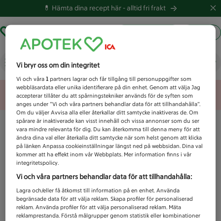
💊 Hämta dina recept här -
alltid fri frakt
Hämta ut recept
Logga in
Vad letar du efter idag?
Vi bryr oss om din integritet
Vi och våra
1
partners lagrar och får tillgång till personuppgifter som
webbläsardata eller unika identifierare på din enhet. Genom att välja Jag
Unknown error
accepterar tillåter du att spårningstekniker används för de syften som
anges under ”Vi och våra partners behandlar data för att tillhandahålla”.
Om du väljer Avvisa alla eller återkallar ditt samtycke inaktiveras de. Om
spårare är inaktiverade kan visst innehåll och vissa annonser som du ser
vara mindre relevanta för dig. Du kan återkomma till denna meny för att
ändra dina val eller återkalla ditt samtycke när som helst genom att klicka
på länken Anpassa cookieinställningar längst ned på webbsidan. Dina val
kommer att ha effekt inom vår Webbplats. Mer information finns i vår
integritetspolicy.
Vi och våra partners behandlar data för att tillhandahålla:
Lagra och/eller få åtkomst till information på en enhet. Använda
begränsade data för att välja reklam. Skapa profiler för personaliserad
reklam. Använda profiler för att välja personaliserad reklam. Mäta
reklamprestanda. Förstå målgrupper genom statistik eller kombinationer