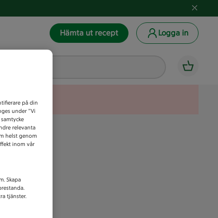
Hämta ut recept
Logga in
tifierare på din
anges under ”Vi
t samtycke
indre relevanta
som helst genom
ffekt inom vår
am. Skapa
prestanda.
a tjänster.