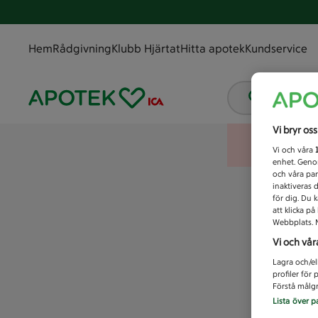
Hem
Rådgivning
Klubb Hjärtat
Hitta apotek
Kundservice
Vad letar
Vi bryr os
Vi och våra
enhet. Genom
och våra par
inaktiveras 
för dig. Du 
att klicka p
Webbplats. M
Vi och vår
Lagra och/el
profiler för
Förstå målgr
Lista över p