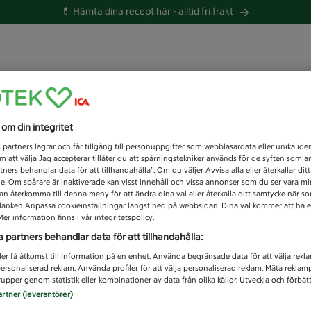
💊 Hämta dina recept här -
alltid fri frakt
 du efter idag?
s om din integritet
Unknown error
1
partners lagrar och får tillgång till personuppgifter som webbläsardata eller unika iden
 att välja Jag accepterar tillåter du att spårningstekniker används för de syften som 
tners behandlar data för att tillhandahålla”. Om du väljer Avvisa alla eller återkallar dit
de. Om spårare är inaktiverade kan visst innehåll och vissa annonser som du ser vara m
kan återkomma till denna meny för att ändra dina val eller återkalla ditt samtycke när 
å länken Anpassa cookieinställningar längst ned på webbsidan. Dina val kommer att ha e
er information finns i vår integritetspolicy.
a partners behandlar data för att tillhandahålla:
ler få åtkomst till information på en enhet. Använda begränsade data för att välja rekl
 personaliserad reklam. Använda profiler för att välja personaliserad reklam. Mäta reklam
upper genom statistik eller kombinationer av data från olika källor. Utveckla och förbättr
artner (leverantörer)